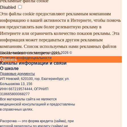
Рекламные файлы cookie
Disabled
Эти файлы cookie предоставляют рекламным компаниям
информацию о вашей активности в Интернете, чтобы помочь
им предоставлять вам более релевантную рекламу в
Интернете или ограничить количество показов рекламы. Эта
информация может передаваться другим рекламным
компаниям. Список используемых нами рекламных файлов
cookie можно посмотреть здесь.
Школа комфортного похудения 2016-2026 ©
Политика конфиденциальности
Принять
Каналы информации и связи
О школе
Правовые документы
ИП Невский, 620100, гор. Екатеринбург, ул.
Большакова 13, 156
ИНН 667219574444, ОГРНИП
318665800068277
Все материалы сайта не являются
медицинской консультацией и предоставлены
в справочных целях.
Рассрочка — это форма кредита (займа), при
которой переплаты по кредиту (займу) не